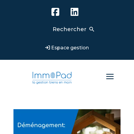
Search Button
Search
for:
Espace gestion
a