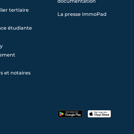
documentation
ier tertiaire
La presse ImmoPad
ce étudiante
y
ement
s et notaires