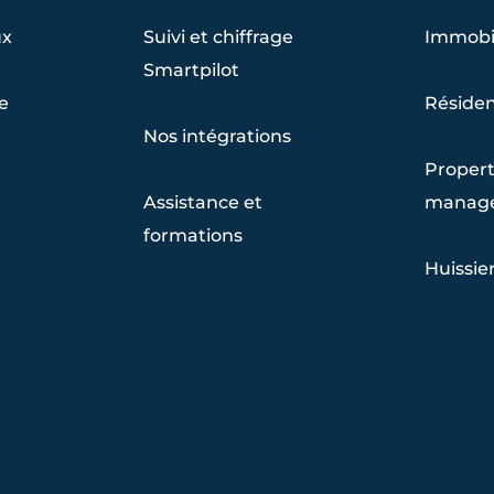
ux
Suivi et chiffrage
Immobil
Smartpilot
re
Résiden
Nos intégrations
Propert
Assistance et
manag
formations
Huissier