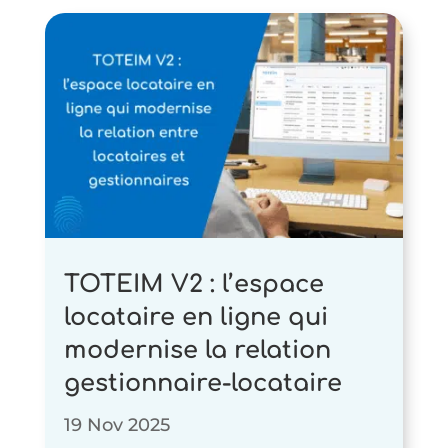
immobiliers
Connect
Espace locataire
Assistance
TOTEIM
et
formations
TOTEiM
Premium
Nos
intégrations
Module IA
TOTEIM V2 : l’espace
locataire en ligne qui
modernise la relation
gestionnaire-locataire
19 Nov 2025