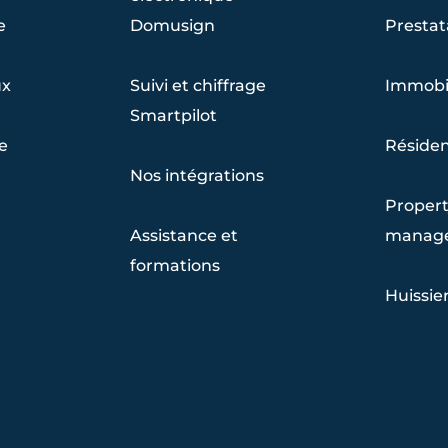
e
Domusign
Prestat
ux
Suivi et chiffrage
Immobil
Smartpilot
re
Résiden
Nos intégrations
Propert
Assistance et
manag
formations
Huissier