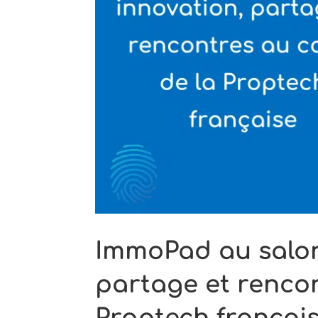
ImmoPad au salon
partage et renco
Proptech françai