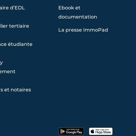
aire d’EDL
Ebook et
documentation
ier tertiaire
La presse ImmoPad
ce étudiante
y
ement
s et notaires