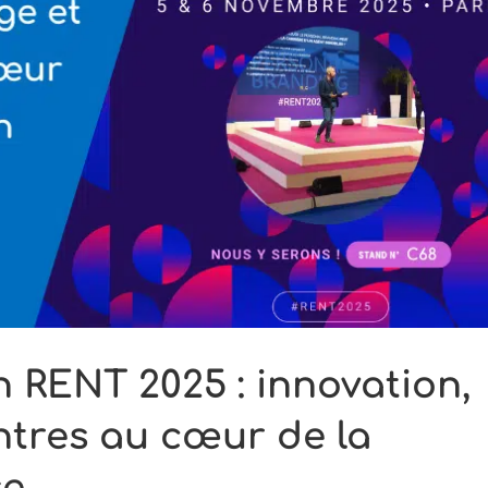
immobiliers
Connect
Espace locataire
Assistance
TOTEIM
et
formations
TOTEiM
Premium
Nos
intégrations
Module IA
 RENT 2025 : innovation,
ntres au cœur de la
se