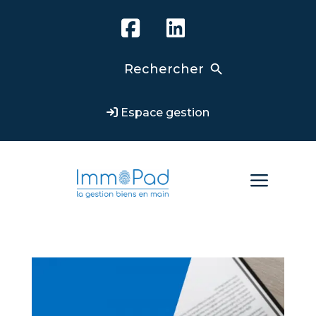
Search Button
Search
for:
Espace gestion
a