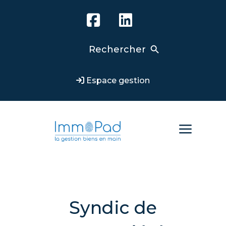
Search Button
Search
for:
Espace gestion
a
Syndic de