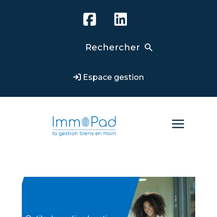
Search Button
Search
for:
Espace gestion
a