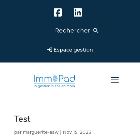
Search Button
Search
for:
Espace gestion
a
Test
par
marguerite-asw
|
Nov 15, 2023