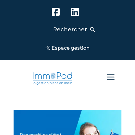
Search Button
Search
for:
Espace gestion
a